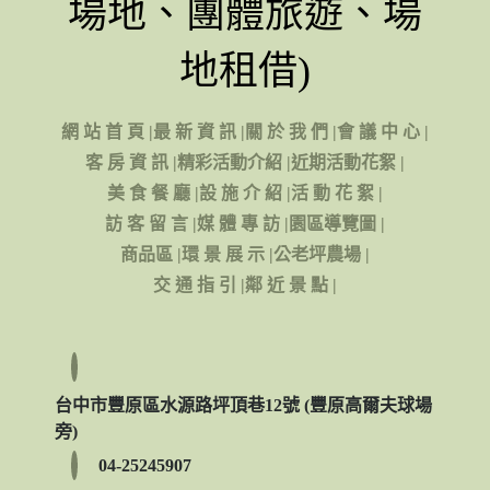
場地、團體旅遊、場
地租借)
網 站 首 頁
|
最 新 資 訊
|
關 於 我 們
|
會 議 中 心
|
客 房 資 訊
|
精彩活動介紹
|
近期活動花絮
|
美 食 餐 廳
|
設 施 介 紹
|
活 動 花 絮
|
訪 客 留 言
|
媒 體 專 訪
|
園區導覽圖
|
商品區
|
環 景 展 示
|
公老坪農場
|
交 通 指 引
|
鄰 近 景 點
|
台中市豐原區水源路坪頂巷12號 (豐原高爾夫球場
旁)
04-25245907