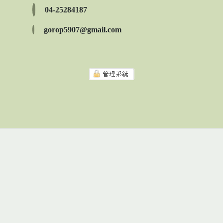
04-25284187
gorop5907@gmail.com