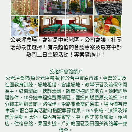
公老坪農場、會館是中部地區，公司會議、社團
活動最佳選擇！有最超值的會議專案及最夯中部
熱門二日主題活動！專案實施中！
公老坪會館簡介
公老坪會館(原公老坪農場)位於台中豐原市郊，專營公司及
社團教育訓練、場地租借、會議場地、教學研習及渡假休閒
為主，綠樹環繞，恬靜清幽，離塵舒適的好地方。優越的地
理條件，10分鐘車程進豐原鬧區；國道四號豐原交流道下10
分鐘車程到會館，路況佳，沿路寬敞雙向通車，場內備有停
車場。配合專案活動可搭配季節採果、DIY彩繪、漆彈及烤
肉等活動。此外，場內有貴賓室、中、西式美食餐廳、便利
店、住宿會館、果園步道、戶外庭園區及田園美術館等一應
俱全。