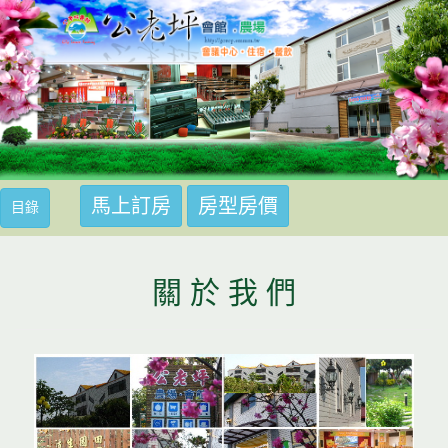
馬上訂房
房型房價
馬上訂房
目錄
關 於 我 們