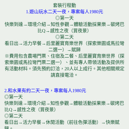
套裝行程動
1.遊山玩水二天一夜，專案每人1980元
◎第一天
快樂到達→環境介紹→知性參觀→體驗活動採果樂→碳烤巴
比Q→感性之夜（賞夜景）
◎第二天
看日出→活力早餐→后里麗寶育樂世界（探索樂園或馬拉彎
二選一）→賦歸
※費用包含農場門票、住宿及二餐、后里麗寶育樂世界（探
索樂園或馬拉彎門票二選一）、並有專人帶領活動及提供所
有活動材料。須先預約訂洽，20人以上成行。其他相關規定
請直接電洽。
2.和水果有約二天一夜，專案每人1980元
◎第一天
快樂到達→環境介紹→知性參觀→體驗活動採果樂→碳烤巴
比Q→感性之夜（賞夜景）
◎第二天
看日出→活力早餐→休閒活動（前往色彈活動）→快樂賦
歸。