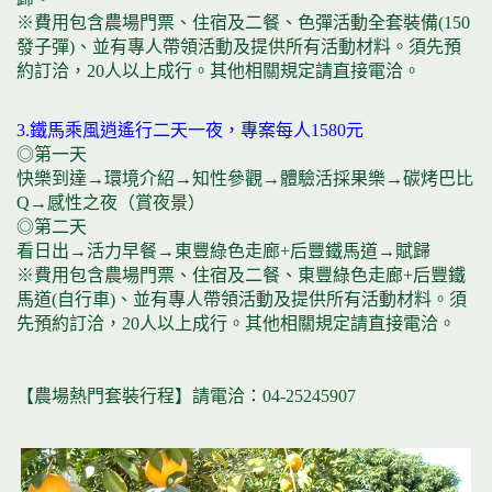
※費用包含農場門票、住宿及二餐、色彈活動全套裝備(150
發子彈)、並有專人帶領活動及提供所有活動材料。須先預
約訂洽，20人以上成行。其他相關規定請直接電洽。
3.鐵馬乘風逍遙行二天一夜，專案每人1580元
◎第一天
快樂到達→環境介紹→知性參觀→體驗活採果樂→碳烤巴比
Q→感性之夜（賞夜景）
◎第二天
看日出→活力早餐→東豐綠色走廊+后豐鐵馬道→賦歸
※費用包含農場門票、住宿及二餐、東豐綠色走廊+后豐鐵
馬道(自行車)、並有專人帶領活動及提供所有活動材料。須
先預約訂洽，20人以上成行。其他相關規定請直接電洽。
【農場熱門套裝行程】請電洽：04-25245907