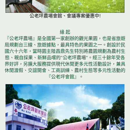
公老坪農場會館、會議專案優惠中!
緣 起
『公老坪農場』是全國第一家創辦的觀光果園，也是省旅遊
局規劃台三線、旅遊據點，最具特色的果園之一。創設於民
國六十六年，當時園主陸昌鼎先生特別將農園規劃為農村生
態、親自採果、新鮮品嚐的"公老坪農場"。經三十餘年受各
界好評，另擴大服務提供現代休閒更多元性活動設計，兼具
休閒渡假、交誼開會、工商訓練、農村生態等多元性活動的
『公老坪會館』。