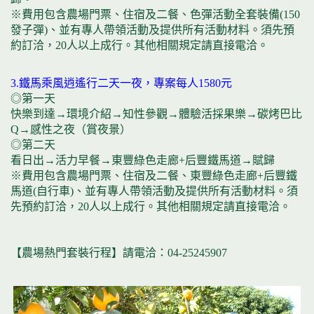
※費用包含農場門票、住宿及二餐、色彈活動全套裝備(150
發子彈)、並有專人帶領活動及提供所有活動材料。須先預
約訂洽，20人以上成行。其他相關規定請直接電洽。
3.鐵馬乘風逍遙行二天一夜，專案每人1580元
◎第一天
快樂到達→環境介紹→知性參觀→體驗活採果樂→碳烤巴比
Q→感性之夜（賞夜景）
◎第二天
看日出→活力早餐→東豐綠色走廊+后豐鐵馬道→賦歸
※費用包含農場門票、住宿及二餐、東豐綠色走廊+后豐鐵
馬道(自行車)、並有專人帶領活動及提供所有活動材料。須
先預約訂洽，20人以上成行。其他相關規定請直接電洽。
【農場熱門套裝行程】請電洽：04-25245907