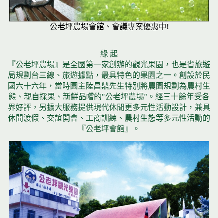
公老坪農場會館、會議專案優惠中!
緣 起
『公老坪農場』是全國第一家創辦的觀光果園，也是省旅遊
局規劃台三線、旅遊據點，最具特色的果園之一。創設於民
國六十六年，當時園主陸昌鼎先生特別將農園規劃為農村生
態、親自採果、新鮮品嚐的"公老坪農場"。經三十餘年受各
界好評，另擴大服務提供現代休閒更多元性活動設計，兼具
休閒渡假、交誼開會、工商訓練、農村生態等多元性活動的
『公老坪會館』。