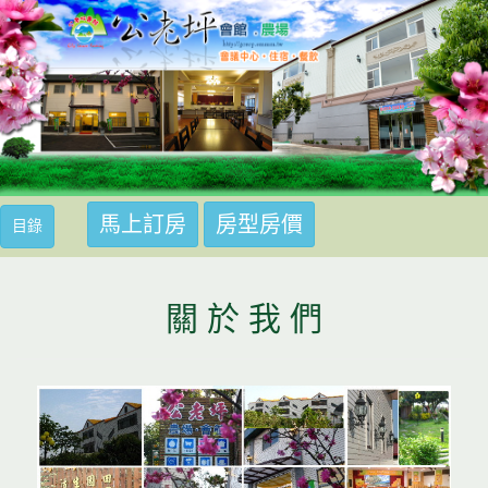
馬上訂房
房型房價
馬上訂房
目錄
關 於 我 們