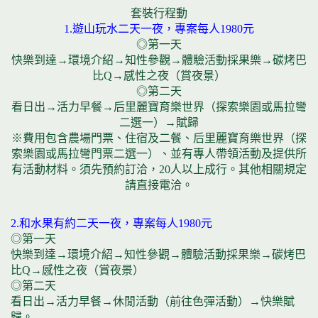
套裝行程動
1.遊山玩水二天一夜，專案每人1980元
◎第一天
快樂到達→環境介紹→知性參觀→體驗活動採果樂→碳烤巴
比Q→感性之夜（賞夜景）
◎第二天
看日出→活力早餐→后里麗寶育樂世界（探索樂園或馬拉彎
二選一）→賦歸
※費用包含農場門票、住宿及二餐、后里麗寶育樂世界（探
索樂園或馬拉彎門票二選一）、並有專人帶領活動及提供所
有活動材料。須先預約訂洽，20人以上成行。其他相關規定
請直接電洽。
2.和水果有約二天一夜，專案每人1980元
◎第一天
快樂到達→環境介紹→知性參觀→體驗活動採果樂→碳烤巴
比Q→感性之夜（賞夜景）
◎第二天
看日出→活力早餐→休閒活動（前往色彈活動）→快樂賦
歸。