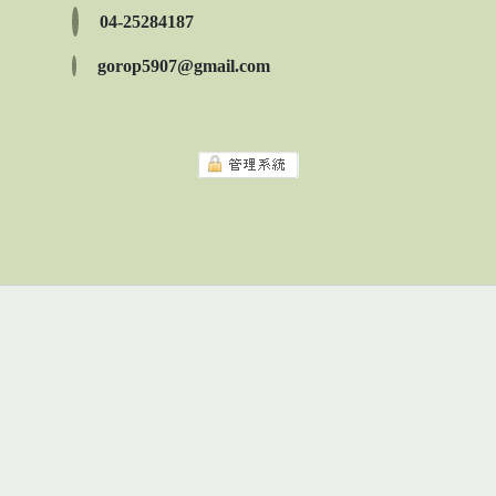
04-25284187
gorop5907@gmail.com