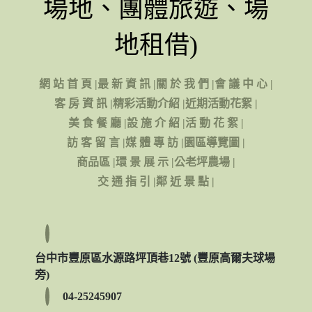
場地、團體旅遊、場
地租借)
網 站 首 頁
|
最 新 資 訊
|
關 於 我 們
|
會 議 中 心
|
客 房 資 訊
|
精彩活動介紹
|
近期活動花絮
|
美 食 餐 廳
|
設 施 介 紹
|
活 動 花 絮
|
訪 客 留 言
|
媒 體 專 訪
|
園區導覽圖
|
商品區
|
環 景 展 示
|
公老坪農場
|
交 通 指 引
|
鄰 近 景 點
|
台中市豐原區水源路坪頂巷12號 (豐原高爾夫球場
旁)
04-25245907