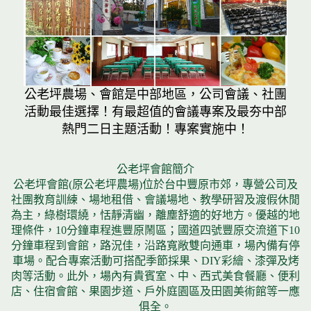
公老坪農場、會館是中部地區，公司會議、社團
活動最佳選擇！有最超值的會議專案及最夯中部
熱門二日主題活動！專案實施中！
公老坪會館簡介
公老坪會館(原公老坪農場)位於台中豐原市郊，專營公司及
社團教育訓練、場地租借、會議場地、教學研習及渡假休閒
為主，綠樹環繞，恬靜清幽，離塵舒適的好地方。優越的地
理條件，10分鐘車程進豐原鬧區；國道四號豐原交流道下10
分鐘車程到會館，路況佳，沿路寬敞雙向通車，場內備有停
車場。配合專案活動可搭配季節採果、DIY彩繪、漆彈及烤
肉等活動。此外，場內有貴賓室、中、西式美食餐廳、便利
店、住宿會館、果園步道、戶外庭園區及田園美術館等一應
俱全。