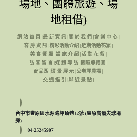
場地、團體旅遊、場
地租借)
網 站 首 頁
|
最 新 資 訊
|
關 於 我 們
|
會 議 中 心
|
客 房 資 訊
|
精彩活動介紹
|
近期活動花絮
|
美 食 餐 廳
|
設 施 介 紹
|
活 動 花 絮
|
訪 客 留 言
|
媒 體 專 訪
|
園區導覽圖
|
商品區
|
環 景 展 示
|
公老坪農場
|
交 通 指 引
|
鄰 近 景 點
|
台中市豐原區水源路坪頂巷12號 (豐原高爾夫球場
旁)
04-25245907