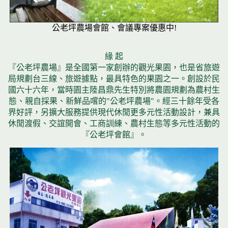
公老坪農場會館、會議專案優惠中!
緣 起
『公老坪農場』是全國第一家創辦的觀光果園，也是省旅遊
局規劃台三線、旅遊據點，最具特色的果園之一。創設於民
國六十六年，當時園主陸昌鼎先生特別將農園規劃為農村生
態、親自採果、新鮮品嚐的"公老坪農場"。經三十餘年受各
界好評，另擴大服務提供現代休閒更多元性活動設計，兼具
休閒渡假、交誼開會、工商訓練、農村生態等多元性活動的
『公老坪會館』。