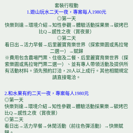
套裝行程動
1.遊山玩水二天一夜，專案每人1980元
◎第一天
快樂到達→環境介紹→知性參觀→體驗活動採果樂→碳烤巴
比Q→感性之夜（賞夜景）
◎第二天
看日出→活力早餐→后里麗寶育樂世界（探索樂園或馬拉彎
二選一）→賦歸
※費用包含農場門票、住宿及二餐、后里麗寶育樂世界（探
索樂園或馬拉彎門票二選一）、並有專人帶領活動及提供所
有活動材料。須先預約訂洽，20人以上成行。其他相關規定
請直接電洽。
2.和水果有約二天一夜，專案每人1980元
◎第一天
快樂到達→環境介紹→知性參觀→體驗活動採果樂→碳烤巴
比Q→感性之夜（賞夜景）
◎第二天
看日出→活力早餐→休閒活動（前往色彈活動）→快樂賦
歸。