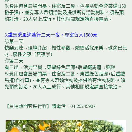
※費用包含農場門票、住宿及二餐、色彈活動全套裝備(150
發子彈)、並有專人帶領活動及提供所有活動材料。須先預
約訂洽，20人以上成行。其他相關規定請直接電洽。
3.鐵馬乘風逍遙行二天一夜，專案每人1580元
◎第一天
快樂到達→環境介紹→知性參觀→體驗活採果樂→碳烤巴比
Q→感性之夜（賞夜景）
◎第二天
看日出→活力早餐→東豐綠色走廊+后豐鐵馬道→賦歸
※費用包含農場門票、住宿及二餐、東豐綠色走廊+后豐鐵
馬道(自行車)、並有專人帶領活動及提供所有活動材料。須
先預約訂洽，20人以上成行。其他相關規定請直接電洽。
【農場熱門套裝行程】請電洽：04-25245907