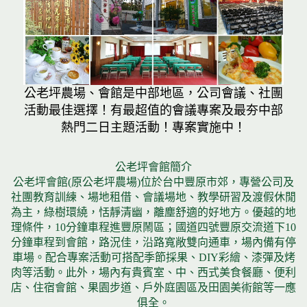
公老坪農場、會館是中部地區，公司會議、社團
活動最佳選擇！有最超值的會議專案及最夯中部
熱門二日主題活動！專案實施中！
公老坪會館簡介
公老坪會館(原公老坪農場)位於台中豐原市郊，專營公司及
社團教育訓練、場地租借、會議場地、教學研習及渡假休閒
為主，綠樹環繞，恬靜清幽，離塵舒適的好地方。優越的地
理條件，10分鐘車程進豐原鬧區；國道四號豐原交流道下10
分鐘車程到會館，路況佳，沿路寬敞雙向通車，場內備有停
車場。配合專案活動可搭配季節採果、DIY彩繪、漆彈及烤
肉等活動。此外，場內有貴賓室、中、西式美食餐廳、便利
店、住宿會館、果園步道、戶外庭園區及田園美術館等一應
俱全。