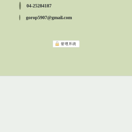
04-25284187
gorop5907@gmail.com