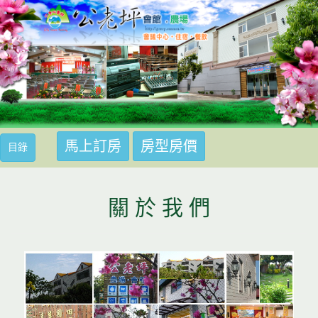
馬上訂房
房型房價
馬上訂房
目錄
關 於 我 們