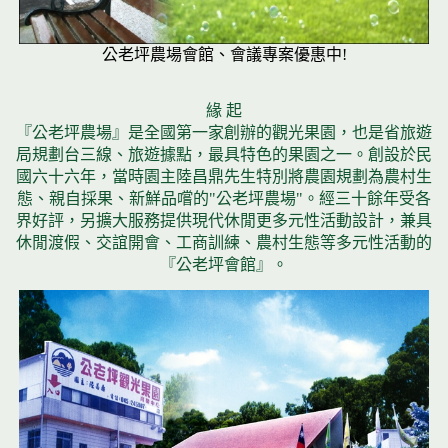
公老坪農場會館、會議專案優惠中!
緣 起
『公老坪農場』是全國第一家創辦的觀光果園，也是省旅遊
局規劃台三線、旅遊據點，最具特色的果園之一。創設於民
國六十六年，當時園主陸昌鼎先生特別將農園規劃為農村生
態、親自採果、新鮮品嚐的"公老坪農場"。經三十餘年受各
界好評，另擴大服務提供現代休閒更多元性活動設計，兼具
休閒渡假、交誼開會、工商訓練、農村生態等多元性活動的
『公老坪會館』。