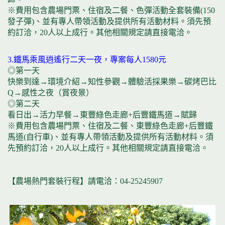
※費用包含農場門票、住宿及二餐、色彈活動全套裝備(150
發子彈)、並有專人帶領活動及提供所有活動材料。須先預
約訂洽，20人以上成行。其他相關規定請直接電洽。
3.鐵馬乘風逍遙行二天一夜，專案每人1580元
◎第一天
快樂到達→環境介紹→知性參觀→體驗活採果樂→碳烤巴比
Q→感性之夜（賞夜景）
◎第二天
看日出→活力早餐→東豐綠色走廊+后豐鐵馬道→賦歸
※費用包含農場門票、住宿及二餐、東豐綠色走廊+后豐鐵
馬道(自行車)、並有專人帶領活動及提供所有活動材料。須
先預約訂洽，20人以上成行。其他相關規定請直接電洽。
【農場熱門套裝行程】請電洽：04-25245907