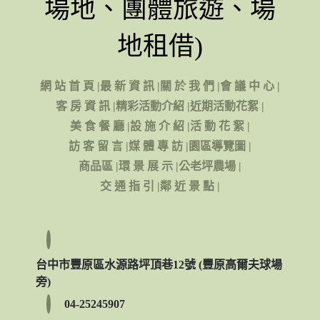
場地、團體旅遊、場
地租借)
網 站 首 頁
|
最 新 資 訊
|
關 於 我 們
|
會 議 中 心
|
客 房 資 訊
|
精彩活動介紹
|
近期活動花絮
|
美 食 餐 廳
|
設 施 介 紹
|
活 動 花 絮
|
訪 客 留 言
|
媒 體 專 訪
|
園區導覽圖
|
商品區
|
環 景 展 示
|
公老坪農場
|
交 通 指 引
|
鄰 近 景 點
|
台中市豐原區水源路坪頂巷12號 (豐原高爾夫球場
旁)
04-25245907