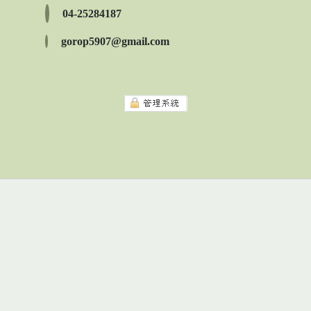
04-25284187
gorop5907@gmail.com