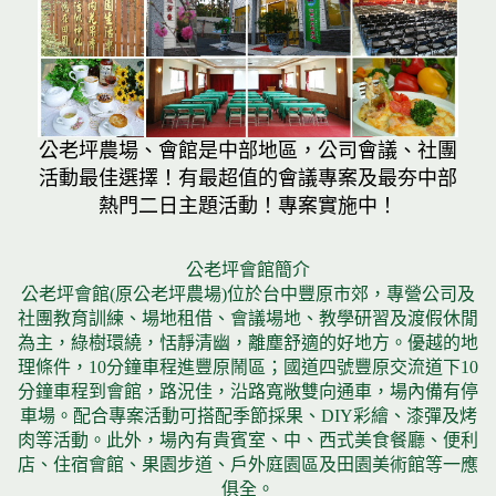
公老坪農場、會館是中部地區，公司會議、社團
活動最佳選擇！有最超值的會議專案及最夯中部
熱門二日主題活動！專案實施中！
公老坪會館簡介
公老坪會館(原公老坪農場)位於台中豐原市郊，專營公司及
社團教育訓練、場地租借、會議場地、教學研習及渡假休閒
為主，綠樹環繞，恬靜清幽，離塵舒適的好地方。優越的地
理條件，10分鐘車程進豐原鬧區；國道四號豐原交流道下10
分鐘車程到會館，路況佳，沿路寬敞雙向通車，場內備有停
車場。配合專案活動可搭配季節採果、DIY彩繪、漆彈及烤
肉等活動。此外，場內有貴賓室、中、西式美食餐廳、便利
店、住宿會館、果園步道、戶外庭園區及田園美術館等一應
俱全。