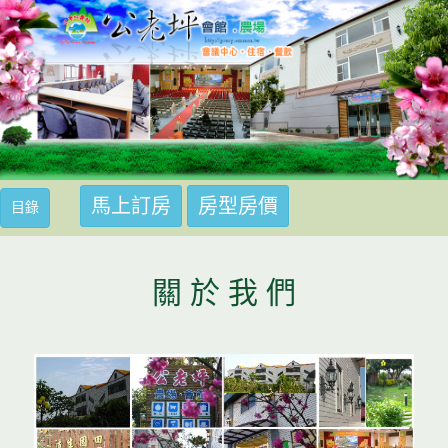
馬上訂房
房型房價
馬上訂房
目錄
關 於 我 們