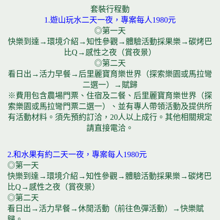
套裝行程動
1.遊山玩水二天一夜，專案每人1980元
◎第一天
快樂到達→環境介紹→知性參觀→體驗活動採果樂→碳烤巴
比Q→感性之夜（賞夜景）
◎第二天
看日出→活力早餐→后里麗寶育樂世界（探索樂園或馬拉彎
二選一）→賦歸
※費用包含農場門票、住宿及二餐、后里麗寶育樂世界（探
索樂園或馬拉彎門票二選一）、並有專人帶領活動及提供所
有活動材料。須先預約訂洽，20人以上成行。其他相關規定
請直接電洽。
2.和水果有約二天一夜，專案每人1980元
◎第一天
快樂到達→環境介紹→知性參觀→體驗活動採果樂→碳烤巴
比Q→感性之夜（賞夜景）
◎第二天
看日出→活力早餐→休閒活動（前往色彈活動）→快樂賦
歸。